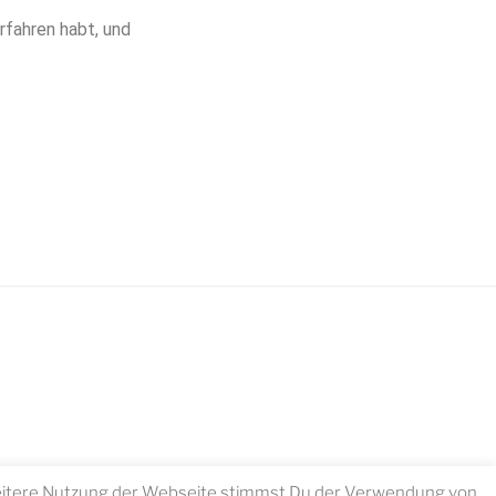
rfahren habt, und
 weitere Nutzung der Webseite stimmst Du der Verwendung von