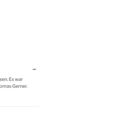
...
en. Es war
homas Gerner.