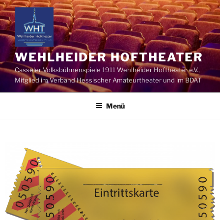
WEHLHEIDER HOFTHEATER
Casseler Volksbühnenspiele 1911 Wehlheider Hoftheater e.V.,
Mitglied im Verband Hessischer Amateurtheater und im BDAT
Menü