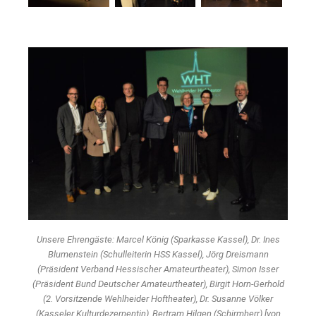
Unsere Ehrengäste: Marcel König (Sparkasse Kassel), Dr. Ines
Blumenstein (Schulleiterin HSS Kassel), Jörg Dreismann
(Präsident Verband Hessischer Amateurtheater), Simon Isser
(Präsident Bund Deutscher Amateurtheater), Birgit Horn-Gerhold
(2. Vorsitzende Wehlheider Hoftheater), Dr. Susanne Völker
(Kasseler Kulturdezernentin), Bertram Hilgen (Schirmherr) [von